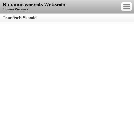
—
Rabanus wessels Webseite
—
—
Unsere Webseite
Thunfisch Skandal